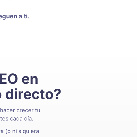
eguen a ti
.
SEO en
 directo?
 hacer crecer tu
ntes cada día.
a (o ni siquiera