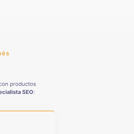
nés
con productos
ecialista SEO
: