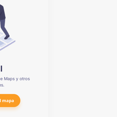
l
le Maps y otros
es.
el mapa