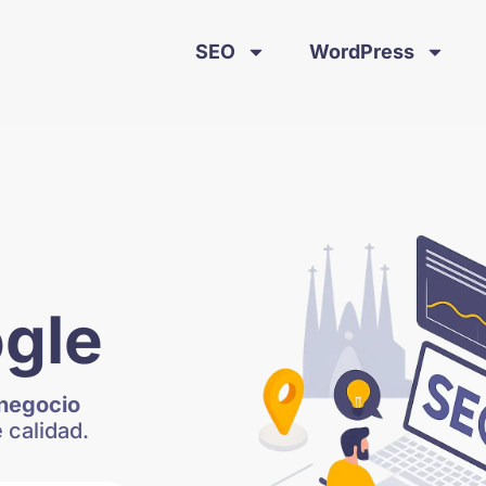
SEO
WordPress
gle
negocio
 calidad.